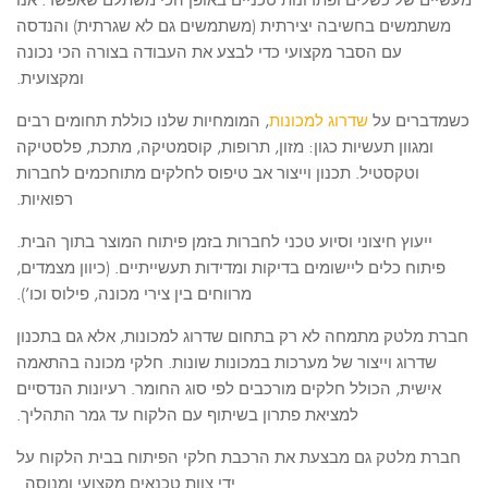
משתמשים בחשיבה יצירתית (משתמשים גם לא שגרתית) והנדסה
עם הסבר מקצועי כדי לבצע את העבודה בצורה הכי נכונה
ומקצועית.
כשמדברים על
שדרוג למכונות
, המומחיות שלנו כוללת תחומים רבים
ומגוון תעשיות כגון: מזון, תרופות, קוסמטיקה, מתכת, פלסטיקה
וטקסטיל. תכנון וייצור אב טיפוס לחלקים מתוחכמים לחברות
רפואיות.
ייעוץ חיצוני וסיוע טכני לחברות בזמן פיתוח המוצר בתוך הבית.
פיתוח כלים ליישומים בדיקות ומדידות תעשייתיים. (כיוון מצמדים,
מרווחים בין צירי מכונה, פילוס וכו’).
חברת מלטק מתמחה לא רק בתחום שדרוג למכונות, אלא גם בתכנון
שדרוג וייצור של מערכות במכונות שונות. חלקי מכונה בהתאמה
אישית, הכולל חלקים מורכבים לפי סוג החומר. רעיונות הנדסיים
למציאת פתרון בשיתוף עם הלקוח עד גמר התהליך.
חברת מלטק גם מבצעת את הרכבת חלקי הפיתוח בבית הלקוח על
ידי צוות טכנאים מקצועי ומנוסה .