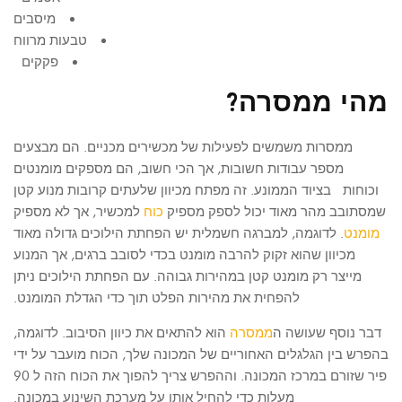
מיסבים
טבעות מרווח
פקקים
?מהי ממסרה
ממסרות משמשים לפעילות של מכשירים מכניים. הם מבצעים
מספר עבודות חשובות, אך הכי חשוב, הם מספקים מומנטים
וכוחות בציוד הממונע. זה מפתח מכיוון שלעתים קרובות מנוע קטן
שמסתובב מהר מאוד יכול לספק מספיק
כוח
למכשיר, אך לא מספיק
מומנט
. לדוגמה, למברגה חשמלית יש הפחתת הילוכים גדולה מאוד
מכיוון שהוא זקוק להרבה מומנט בכדי לסובב ברגים, אך המנוע
מייצר רק מומנט קטן במהירות גבוהה. עם הפחתת הילוכים ניתן
להפחית את מהירות הפלט תוך כדי הגדלת המומנט.
דבר נוסף שעושה ה
ממסרה
הוא להתאים את כיוון הסיבוב. לדוגמה,
בהפרש בין הגלגלים האחוריים של המכונה שלך, הכוח מועבר על ידי
פיר שזורם במרכז המכונה. וההפרש צריך להפוך את הכוח הזה ל 90
מעלות כדי להחיל אותו על מערכת השינוע במכונה.